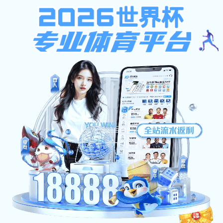
世界杯官方端网站登录入口-世界杯（中
国）
首页
首页
>
联系我们
联系我们