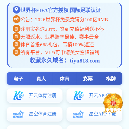
> 机械设备租赁
元，为城市
用，着力打
> 井盖应急处置及研发
势，力争
> 资源再生利用
> 互联网＋
机械设备展示
> 市政设施运营维护
> 成都市政云采平台
平